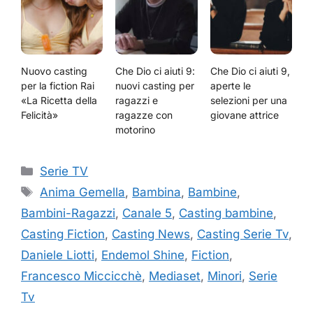
Nuovo casting
Che Dio ci aiuti 9:
Che Dio ci aiuti 9,
per la fiction Rai
nuovi casting per
aperte le
«La Ricetta della
ragazzi e
selezioni per una
Felicità»
ragazze con
giovane attrice
motorino
Categorie
Serie TV
Tag
Anima Gemella
,
Bambina
,
Bambine
,
Bambini-Ragazzi
,
Canale 5
,
Casting bambine
,
Casting Fiction
,
Casting News
,
Casting Serie Tv
,
Daniele Liotti
,
Endemol Shine
,
Fiction
,
Francesco Miccicchè
,
Mediaset
,
Minori
,
Serie
Tv