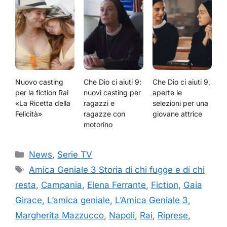
Nuovo casting
Che Dio ci aiuti 9:
Che Dio ci aiuti 9,
per la fiction Rai
nuovi casting per
aperte le
«La Ricetta della
ragazzi e
selezioni per una
Felicità»
ragazze con
giovane attrice
motorino
Categorie
News
,
Serie TV
Tag
Amica Geniale 3 Storia di chi fugge e di chi
resta
,
Campania
,
Elena Ferrante
,
Fiction
,
Gaia
Girace
,
L’amica geniale
,
L’Amica Geniale 3
,
Margherita Mazzucco
,
Napoli
,
Rai
,
Riprese
,