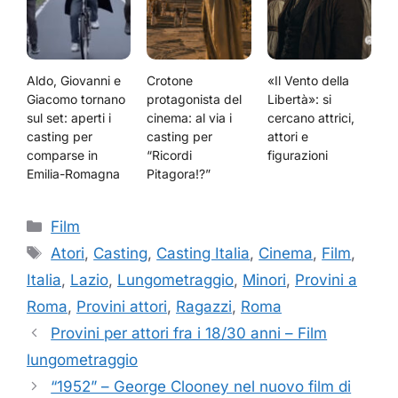
Aldo, Giovanni e
Crotone
«Il Vento della
Giacomo tornano
protagonista del
Libertà»: si
sul set: aperti i
cinema: al via i
cercano attrici,
casting per
casting per
attori e
comparse in
“Ricordi
figurazioni
Emilia-Romagna
Pitagora!?”
Categorie
Film
Tag
Atori
,
Casting
,
Casting Italia
,
Cinema
,
Film
,
Italia
,
Lazio
,
Lungometraggio
,
Minori
,
Provini a
Roma
,
Provini attori
,
Ragazzi
,
Roma
Provini per attori fra i 18/30 anni – Film
lungometraggio
“1952” – George Clooney nel nuovo film di