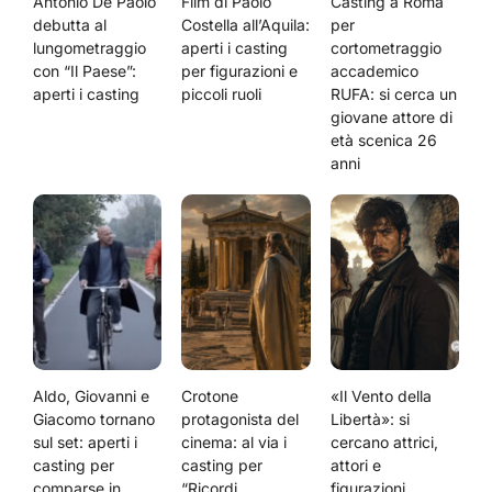
Antonio De Paolo
Film di Paolo
Casting a Roma
debutta al
Costella all’Aquila:
per
lungometraggio
aperti i casting
cortometraggio
con “Il Paese”:
per figurazioni e
accademico
aperti i casting
piccoli ruoli
RUFA: si cerca un
giovane attore di
età scenica 26
anni
Aldo, Giovanni e
Crotone
«Il Vento della
Giacomo tornano
protagonista del
Libertà»: si
sul set: aperti i
cinema: al via i
cercano attrici,
casting per
casting per
attori e
comparse in
“Ricordi
figurazioni