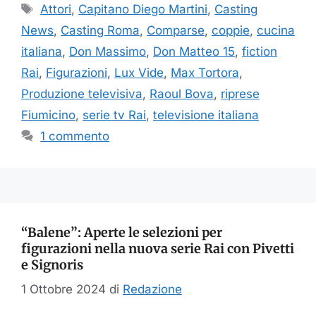
Tag
Attori
,
Capitano Diego Martini
,
Casting
News
,
Casting Roma
,
Comparse
,
coppie
,
cucina
italiana
,
Don Massimo
,
Don Matteo 15
,
fiction
Rai
,
Figurazioni
,
Lux Vide
,
Max Tortora
,
Produzione televisiva
,
Raoul Bova
,
riprese
Fiumicino
,
serie tv Rai
,
televisione italiana
1 commento
“Balene”: Aperte le selezioni per
figurazioni nella nuova serie Rai con Pivetti
e Signoris
1 Ottobre 2024
di
Redazione