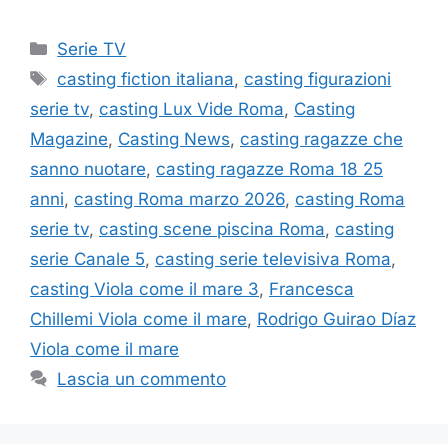
Categorie
Serie TV
Tag
casting fiction italiana
,
casting figurazioni
serie tv
,
casting Lux Vide Roma
,
Casting
Magazine
,
Casting News
,
casting ragazze che
sanno nuotare
,
casting ragazze Roma 18 25
anni
,
casting Roma marzo 2026
,
casting Roma
serie tv
,
casting scene piscina Roma
,
casting
serie Canale 5
,
casting serie televisiva Roma
,
casting Viola come il mare 3
,
Francesca
Chillemi Viola come il mare
,
Rodrigo Guirao Díaz
Viola come il mare
Lascia un commento