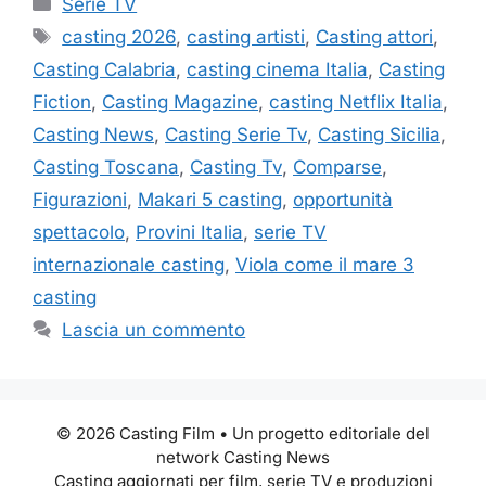
Serie TV
Tag
casting 2026
,
casting artisti
,
Casting attori
,
Casting Calabria
,
casting cinema Italia
,
Casting
Fiction
,
Casting Magazine
,
casting Netflix Italia
,
Casting News
,
Casting Serie Tv
,
Casting Sicilia
,
Casting Toscana
,
Casting Tv
,
Comparse
,
Figurazioni
,
Makari 5 casting
,
opportunità
spettacolo
,
Provini Italia
,
serie TV
internazionale casting
,
Viola come il mare 3
casting
Lascia un commento
© 2026 Casting Film • Un progetto editoriale del
network Casting News
Casting aggiornati per film, serie TV e produzioni