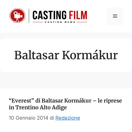
Vai
al
Menu
contenuto
Baltasar Kormákur
“Everest” di Baltasar Kormákur – le riprese
in Trentino Alto Adige
10 Gennaio 2014
di
Redazione