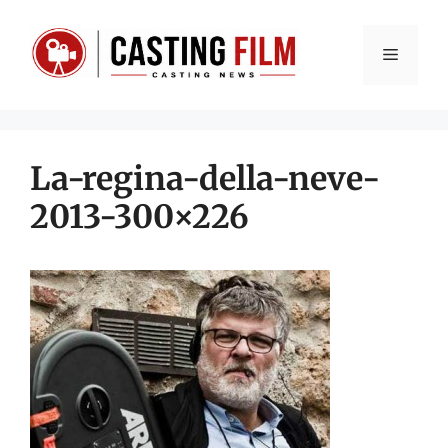
Vai
al
Menu
contenuto
La-regina-della-neve-
2013-300×226